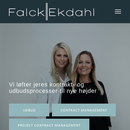
Vi løfter jeres kontrakt- og
udbudsprocesser til nye højder
UDBUD
CONTRACT MANAGEMENT
PROJECT CONTRACT MANAGEMENT