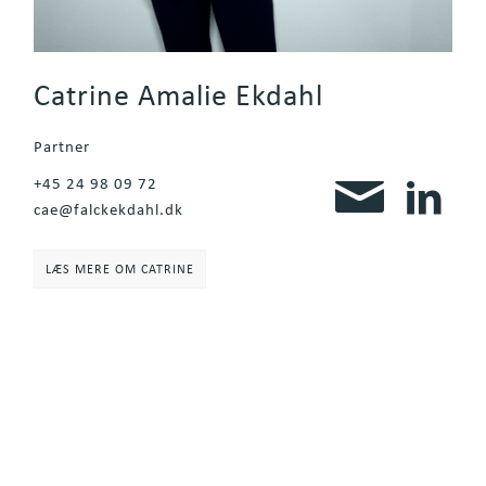
Catrine Amalie Ekdahl
Partner
+45 24 98 09 72
cae@falckekdahl.dk
LÆS MERE OM CATRINE