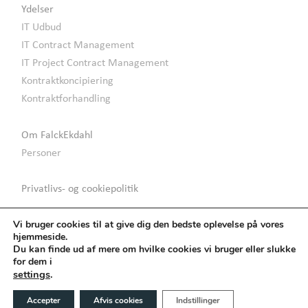
Ydelser
IT Udbud
IT Contract Management
IT Project Contract Management
Kontraktkoncipiering
Kontraktforhandling
Om FalckEkdahl
Personer
Privatlivs- og cookiepolitik
Find os
Vi bruger cookies til at give dig den bedste oplevelse på vores
hjemmeside.
Du kan finde ud af mere om hvilke cookies vi bruger eller slukke
for dem i
settings
.
Accepter
Afvis cookies
Indstillinger