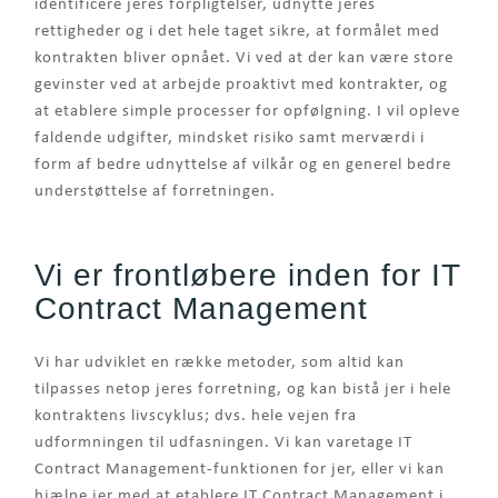
identificere jeres forpligtelser, udnytte jeres
rettigheder og i det hele taget sikre, at formålet med
kontrakten bliver opnået. Vi ved at der kan være store
gevinster ved at arbejde proaktivt med kontrakter, og
at etablere simple processer for opfølgning. I vil opleve
faldende udgifter, mindsket risiko samt merværdi i
form af bedre udnyttelse af vilkår og en generel bedre
understøttelse af forretningen.
Vi er frontløbere inden for IT
Contract Management
Vi har udviklet en række metoder, som altid kan
tilpasses netop jeres forretning, og kan bistå jer i hele
kontraktens livscyklus; dvs. hele vejen fra
udformningen til udfasningen. Vi kan varetage IT
Contract Management-funktionen for jer, eller vi kan
hjælpe jer med at etablere IT Contract Management i